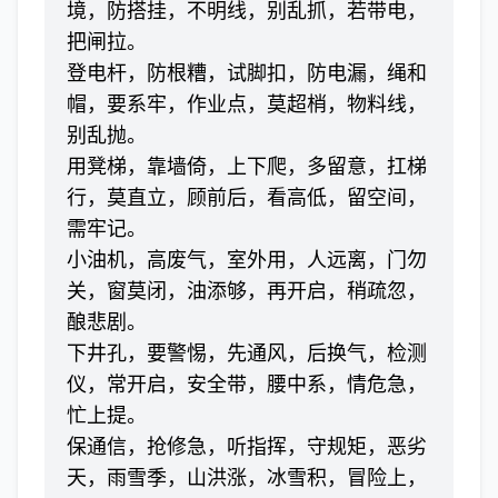
境，防搭挂，不明线，别乱抓，若带电，
把闸拉。
登电杆，防根糟，试脚扣，防电漏，绳和
帽，要系牢，作业点，莫超梢，物料线，
别乱抛。
用凳梯，靠墙倚，上下爬，多留意，扛梯
行，莫直立，顾前后，看高低，留空间，
需牢记。
小油机，高废气，室外用，人远离，门勿
关，窗莫闭，油添够，再开启，稍疏忽，
酿悲剧。
下井孔，要警惕，先通风，后换气，检测
仪，常开启，安全带，腰中系，情危急，
忙上提。
保通信，抢修急，听指挥，守规矩，恶劣
天，雨雪季，山洪涨，冰雪积，冒险上，