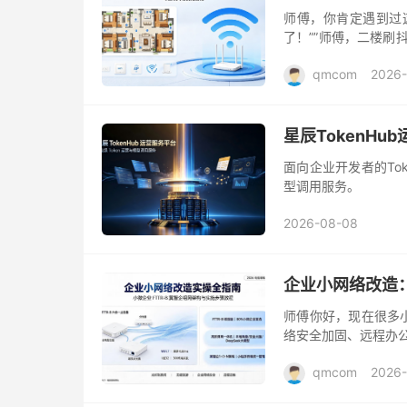
师傅，你肯定遇到过这
了！””师傅，二楼刷
箱里，客户家两三百平
qmcom
2026-
星辰TokenHu
面向企业开发者的To
型调用服务。
2026-08-08
企业小网络改造
师傅你好，现在很多小
络安全加固、远程办公
络该怎么搞？””装几个
qmcom
2026-