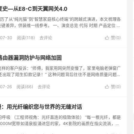
史—从E8-C到天翼网关4.0
了从”纯光猫”到”智慧家庭核心终端”的跨越式演进，本文梳理各
键差异，供装维一线参考。 一、演变总览 代际 时期 产品定位 关
-07-30
阅读(118)
去评论
赞(
0
)

路由器漏洞防护与网络加固
这样的客户投诉：”师傅，我家用网突然变慢了，家里电脑老弹窗广
还出现了陌生扣款记录！” 这种问题背后往往不是网络质量问题，
问题。根据中国信通院2025年发布的《中...
07-26
阅读(66)
去评论
赞(
0
)

浪漫：用光纤编织您与世界的无缝对话
呼吸 （工程师视角：光纤直连的极致体验） “每一根光纤，都是
000M宽带如清泉般涌进您的家，4K影院的画质在指尖流淌，8K
毕现，孩子的在线课堂与您的云端会议，在千兆轨道上并行无阻