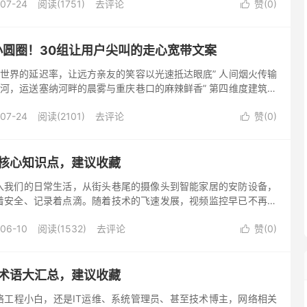
07-24
阅读(1751)
去评论
赞(
0
)

小圆圈！30组让用户尖叫的走心宽带文案
缩世界的延迟率，让远方亲友的笑容以光速抵达眼底” 人间烟火传输
运河，运送塞纳河畔的晨雾与重庆巷口的麻辣鲜香” 第四维度建筑师
07-24
阅读(2101)
去评论
赞(
0
)

的核心知识点，建议收藏
入我们的日常生活，从街头巷尾的摄像头到智能家居的安防设备，
着安全、记录着点滴。随着技术的飞速发展，视频监控早已不再是
，而是集成了人工智能、大数据、云计算等前沿技术的复杂系统。本
06-10
阅读(1532)
去评论
赞(
0
)

的术语大汇总，建议收藏
络工程小白，还是IT运维、系统管理员、甚至技术博主，网络相关