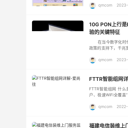
qmcom
2023-
10G PON上行
验的关键特征
在当今数字化时代，
政策的支持下，千兆
可靠三大特性的千兆光
qmcom
2023
FTTR智能组网
FTTR智能组网 什么是F
户、极速WiFi全覆
“FTTR主网关”）、室内
qmcom
2022-
福建电信装维上