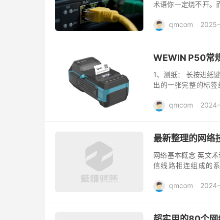
术语你一定绕不开。
本文整理并精炼了8
qmcom
2025
释和典型...
WEWIN P5
1、测纸： 长按进纸
出的一张完整的标签
纸。 （机架标签不需
qmcom
2024-
告...
最新整理的网络
网络基本概念 英文术语
信线路相连组成的系
Bandwidth 带宽 
qmcom
2024
超实用的80个