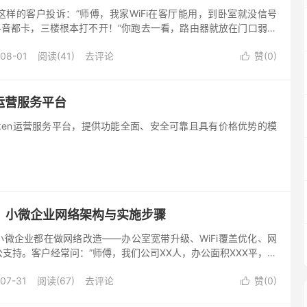
样的客户投诉：”师傅，我家WiFi在客厅能用，到卧室就没信号
抖音都卡，三楼根本打不开！”你跑去一看，路由器就放在门口弱电
的大平层或者...
08-01
阅读(41)
去评论
赞(
0
)

b运营服务平台
ken运营服务平台，提供功能全面、安全可靠且具有价格优势的模
：小微企业网络架构与实施步骤
微企业都在做网络改造——办公室宽带升级、WiFi覆盖优化、网
支持。客户经常问：”师傅，我们公司XX人，办公面积XXX平，网
路由器够用？R...
07-31
阅读(67)
去评论
赞(
0
)
