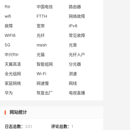
fttr
中国电信
路由器
wifi
FTTH
网络故障
故障
宽带
IPv6
WIFI6
光纤
常见故障
5G
mesh
光衰
中兴fttr
光猫
光纤入户
天翼高清
智能组网
分光器
全光组网
Wi-Fi
测速
家庭网络
网速慢
网线
华为
恢复出厂
电视直播
网站统计
日志总数：
331
评论总数：
1