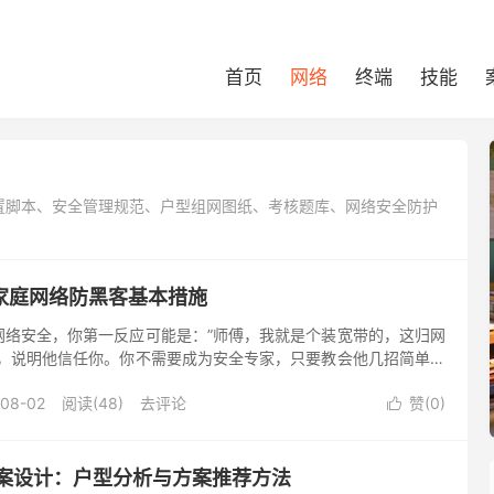
首页
网络
终端
技能
配置脚本、安全管理规范、户型组网图纸、考核题库、网络安全防护
家庭网络防黑客基本措施
网络安全，你第一反应可能是：”师傅，我就是个装宽带的，这归网
你，说明他信任你。你不需要成为安全专家，只要教会他几招简单实
户避免大问题，还能让客户觉得̶...
-08-02
阅读(48)
去评论
赞(
0
)

方案设计：户型分析与方案推荐方法