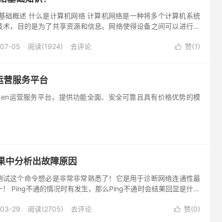
网络基础概述 什么是计算机网络 计算机网络是一种将多个计算机系统
技术，目的是为了共享资源和信息。网络使得设备之间可以进行数
网络包括局域网（LAN）、广域网（WAN）和城域网（MAN）...
-07-05
阅读(1924)
去评论
赞(
1
)

b运营服务平台
ken运营服务平台，提供功能全面、安全可靠且具有价格优势的模
结果中分析出故障原因
ng测试这个命令想必是非常非常熟悉了！它是用于诊断网络连通性最
！ Ping不通的情况时有发生，那么Ping不通时会结果回显是什么
 一、请求超时。 二、来自X.X.X.X的回复:...
-03-29
阅读(2705)
去评论
赞(
0
)
