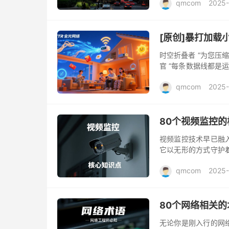
qmcom
2025-
——...
[原创]暴打加载
时空折叠者 “为您压
官 “每条数据线都是
“在比特洪流中...
qmcom
2025-
80个视频监控
视频监控技术早已融
它以无形的方式守护
简单的“录像”功能
qmcom
2025-
文将深入浅...
80个网络相关
无论你是刚入行的网