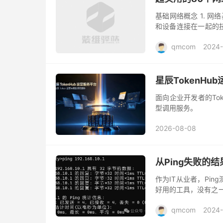
基础网络概念 1. 
和设备连接在一起的
据传输和通信，常见的
qmcom
2024
星辰TokenHu
面向企业开发者的To
型调用服务。
2026-08-08
从Ping失败的
作为IT从业者，Pi
好用的工具，没有之一
呢？ 常见的有4种结果：
qmcom
2024