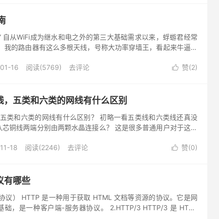
南
问” 自从WiFi成为继水和电之外的第三大基础需求以来，蜉蝣君经常
： 我的路由器有这么多根天线，号称大功率穿墙王，看起来牛逼闪
号了呢？ WiFi穿墙之“天问” 更有甚者，问出了如...
01-16
阅读(5769)
去评论
赞(
2
)

线，五类和六类的网线有什么区别
线五类和六类的网线有什么区别？ 初略一看五类线和六类线还真没
八芯铜线两端分别由两颗水晶连接么？ 这是很多普通用户对于这两
买时你就会发现两种线材的价格并不相同。价格的不同是否引起您
11-18
阅读(2246)
去评论
赞(
0
)

议有哪些
输协议） HTTP 是一种用于获取 HTML 文档等资源的协议。它是网
是一种客户端-服务器协议。 2.HTTP/3 HTTP/3 是 HTTP
在 QUIC 上...