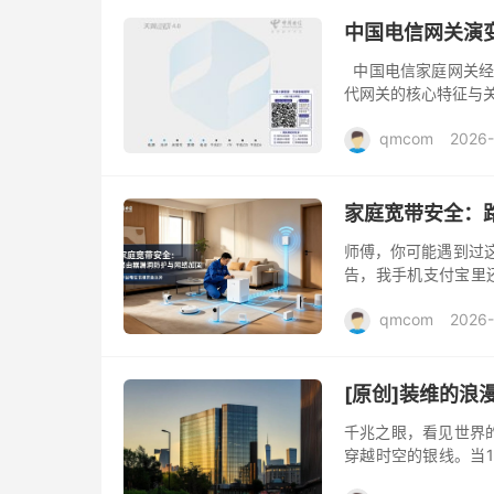
中国电信网关演变
中国电信家庭网关经历
代网关的核心特征与关
键词 E8-C...
qmcom
2026
家庭宽带安全：
师傅，你可能遇到过
告，我手机支付宝里
而是家庭网络安全出了
qmcom
2026-
[原创]装维的
千兆之眼，看见世界的
穿越时空的银线。当1
直播的每一帧都纤毫