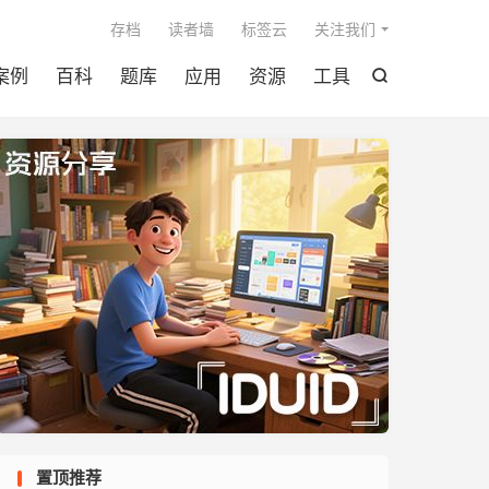

存档
读者墙
标签云
关注我们
案例
百科
题库
应用
资源
工具

置顶推荐