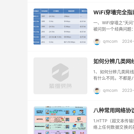
WiFi穿墙完全指
一、WiFi穿墙之“天
被问到一个经典问题
闪，咋才走了几步就没信
qmcom
2024-
如何分辨几类网
1、如何分辨几类网
有什么不同。不都是
类网线的认识但是购
qmcom
2023-
的察觉了...
八种常用网络协
1.HTTP（超文本传
络上任何数据交换的基础，
的下一个重要修订版本。它