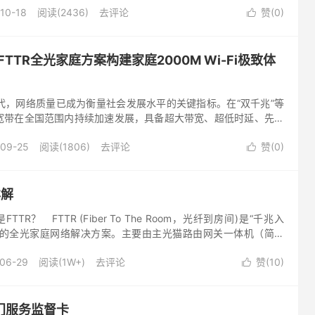
10-18
阅读(2436)
去评论
赞(
0
)

是FTTR全光家庭方案构建家庭2000M Wi-Fi极致体
网络质量已成为衡量社会发展水平的关键指标。在“双千兆”等
宽带在全国范围内持续加速发展，具备超大带宽、超低时延、先进
网已具备覆盖我国...
-09-25
阅读(1806)
去评论
赞(
0
)

详解
TTR？ FTTR (Fiber To The Room，光纤到房间)是“千兆入
盖”的全光家庭网络解决方案。主要由主光猫路由网关一体机（简称
光纤...
06-29
阅读(1W+)
去评论
赞(
10
)

门服务监督卡