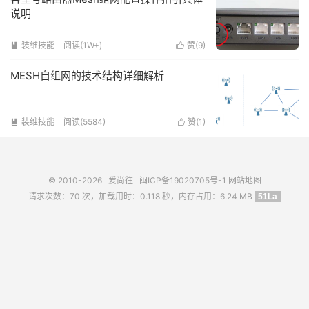
说明
装维技能
阅读(1W+)
赞(
9
)


MESH自组网的技术结构详细解析
装维技能
阅读(5584)
赞(
1
)


© 2010-2026
爱尚往
闽ICP备19020705号-1
网站地图
请求次数：70 次，加载用时：0.118 秒，内存占用：6.24 MB
51La