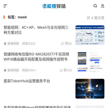



标签：mesh
共 4 篇文章
智能组网：AC+AP、Mesh与全光组网三
种方案对比
装维技能
阅读(233)
赞(
0
)


锐捷网络电信版RG-MA2820(T)千兆双频
WIFI6路由器开局配置及组网操作说明书
装维技能
阅读(1W+)
赞(
13
)


星辰TokenHub运营服务平台
各型号路由器Mesh组网配置操作指引具体