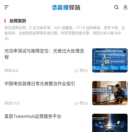



故障案例
真实排障实例，汇总光衰异常、WiFi 弱覆盖、FTTR 组网掉线、宽带卡顿、设
备劫持、全屋智能故障等各类问题，附带完整排查步骤、原因分析与解决办
法。
光功率测试与故障定位：光衰过大处理流
程
阅读(44)
赞(
0
)

中国电信装维日常光衰整治作业指引
阅读(115)
赞(
0
)

星辰TokenHub运营服务平台