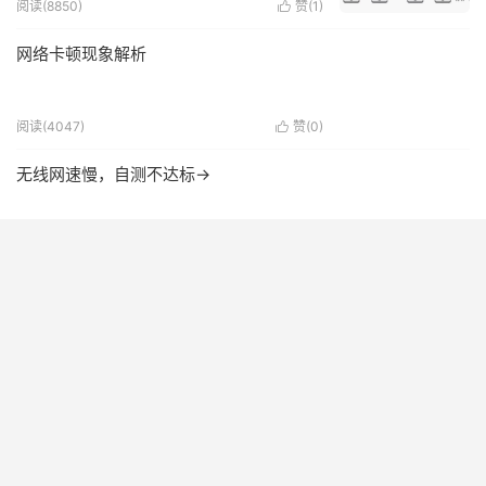
阅读(8850)
赞(
1
)

网络卡顿现象解析
阅读(4047)
赞(
0
)

无线网速慢，自测不达标→
阅读(2048)
赞(
0
)

星辰TokenHub运营服务平台
2-2常见故障与处理手段之网络卡顿常见排
查