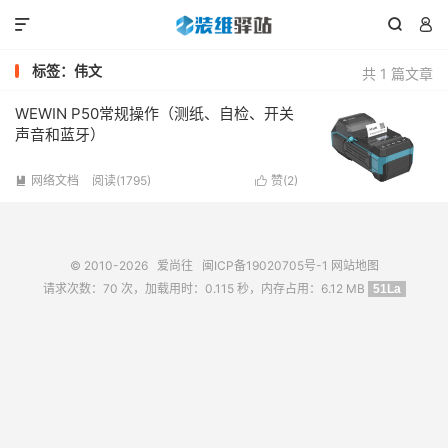



标签：伟文
共 1 篇文章
WEWIN P50常规操作（测纸、自检、开关
声音和蓝牙）
网络文档
阅读(1795)
赞(
2
)


© 2010-2026
爱尚往
闽ICP备19020705号-1
网站地图
请求次数：70 次，加载用时：0.115 秒，内存占用：6.12 MB
51La