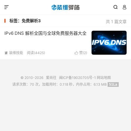



标签：免费解析3
共 1 篇文章
IPv6 DNS 解析全国与全球免费服务器大全
装维技能
阅读(4425)
赞(
2
)


© 2010-2026
爱尚往
闽ICP备19020705号-1
网站地图
请求次数：70 次，加载用时：0.118 秒，内存占用：6.13 MB
51La