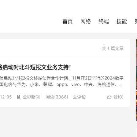
首页
网络
终端
技能
共 1 篇文章
将启动对北斗短报文业务支持！
电信启动北斗短报文终端伙伴合作计划，11月在2日举行的2024数字
国电信与华为、小米、荣耀、oppo、vivo、中兴、海格通信、海
上下游头部企业，共同启动“中国电信北斗短报文终端伙...
12-05
业界新闻
阅读(3066)
去评论
赞(
0
)

