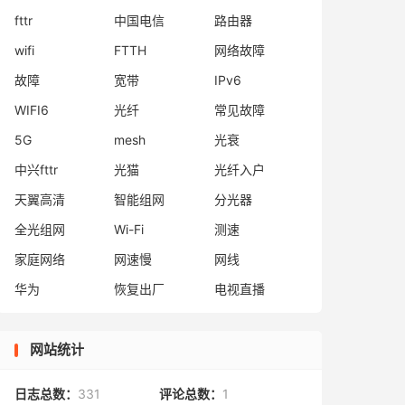
fttr
中国电信
路由器
wifi
FTTH
网络故障
故障
宽带
IPv6
WIFI6
光纤
常见故障
5G
mesh
光衰
中兴fttr
光猫
光纤入户
天翼高清
智能组网
分光器
全光组网
Wi-Fi
测速
家庭网络
网速慢
网线
华为
恢复出厂
电视直播
网站统计
日志总数：
331
评论总数：
1