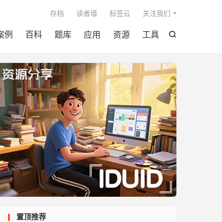

存档
读者墙
标签云
关注我们
案例
百科
题库
应用
资源
工具

置顶推荐