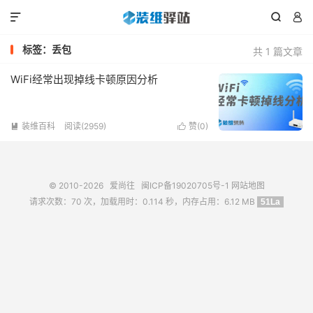



标签：丢包
共 1 篇文章
WiFi经常出现掉线卡顿原因分析
装维百科
阅读(2959)
赞(
0
)


© 2010-2026
爱尚往
闽ICP备19020705号-1
网站地图
请求次数：70 次，加载用时：0.114 秒，内存占用：6.12 MB
51La