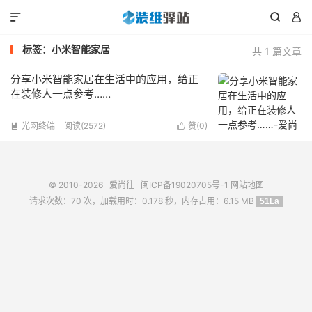



标签：小米智能家居
共 1 篇文章
分享小米智能家居在生活中的应用，给正
在装修人一点参考……
光网终端
阅读(2572)
赞(
0
)


© 2010-2026
爱尚往
闽ICP备19020705号-1
网站地图
请求次数：70 次，加载用时：0.178 秒，内存占用：6.15 MB
51La