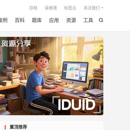

存档
读者墙
标签云
关注我们
案例
百科
题库
应用
资源
工具

置顶推荐