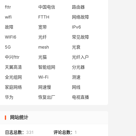
fttr
中国电信
路由器
wifi
FTTH
网络故障
故障
宽带
IPv6
WIFI6
光纤
常见故障
5G
mesh
光衰
中兴fttr
光猫
光纤入户
天翼高清
智能组网
分光器
全光组网
Wi-Fi
测速
家庭网络
网速慢
网线
华为
恢复出厂
电视直播
网站统计
日志总数：
331
评论总数：
1