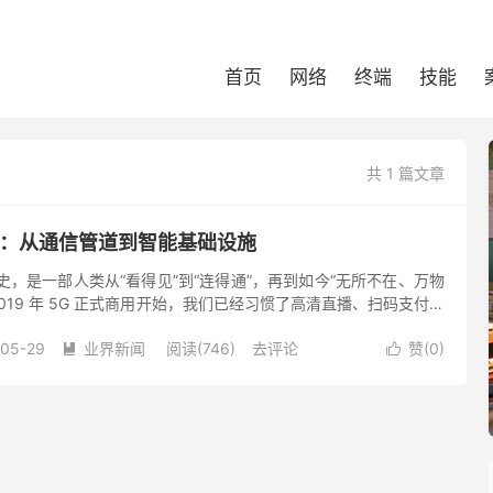
首页
网络
终端
技能
共 1 篇文章
6G：从通信管道到智能基础设施
史，是一部人类从“看得见”到“连得通”，再到如今“无所不在、万物
2019 年 5G 正式商用开始，我们已经习惯了高清直播、扫码支付和
年 5G-A（5G Advanced，...
-05-29
业界新闻
阅读(746)
去评论
赞(
0
)

