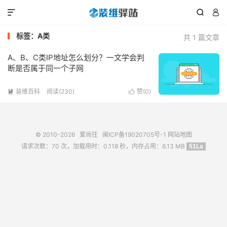



标签：A类
共 1 篇文章
A、B、C类IP地址怎么划分？一文学会判
断是否属于同一个子网
装维百科
阅读(230)
赞(
0
)


© 2010-2026
爱尚往
闽ICP备19020705号-1
网站地图
请求次数：70 次，加载用时：0.118 秒，内存占用：6.13 MB
51La