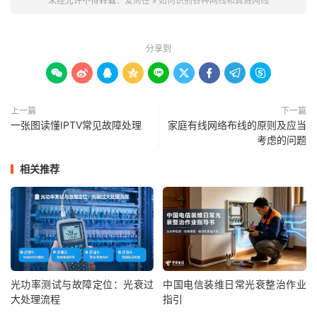
未经允许不得转载：
爱尚往
»
如何识别各种网线和真假网线
分享到









上一篇
下一篇
一张图读懂IPTV常见故障处理
家庭有线网络布线的原则及应当
考虑的问题
相关推荐
光功率测试与故障定位：光衰过
中国电信装维日常光衰整治作业
大处理流程
指引