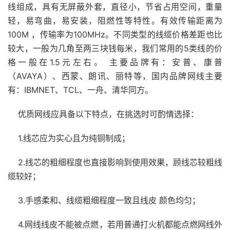
线组成，具有无屏蔽外套，直径小，节省占用空间，重量
轻，易弯曲，易安装，阻燃性等特性。有效传输距离为
100M ，传输率为100MHz。不同类型的线缆价格差距也比
较大，一般为几角至两三块钱每米，我们常用的5类线的价
格一般在1.5元左右。 主要品牌有：安普、康普
（AVAYA）、西蒙、朗讯、丽特等，国内品牌网线主要
有：IBMNET、TCL、一舟、清华同方。
优质网线应具备以下特点，在挑选时可酌情选择：
1.线芯应为实心且为纯铜制成；
2.线芯的粗细程度也直接影响到使用效果，顾线芯较粗线
缆较好；
3.手感柔和、线缆粗细程度一致且线皮 颜色均匀；
4.网线线皮不能被点燃，若用普通打火机都能点燃网线外