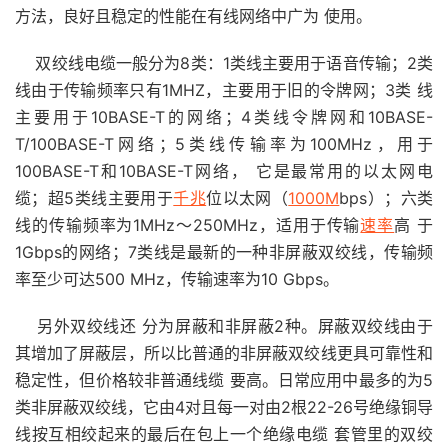
方法，良好且稳定的性能在有线网络中广为 使用。
双绞线电缆一般分为8类：1类线主要用于语音传输；2类
线由于传输频率只有1MHZ，主要用于旧的令牌网；3类 线
主要用于10BASE-T的网络；4类线令牌网和10BASE-
T/100BASE-T网络；5类线传输率为100MHz，用于
100BASE-T和10BASE-T网络， 它是最常用的以太网电
缆；超5类线主要用于
千兆
位以太网（
1000M
bps）；六类
线的传输频率为1MHz～250MHz，适用于传输
速率
高 于
1Gbps的网络；7类线是最新的一种非屏蔽双绞线，传输频
率至少可达500 MHz，传输速率为10 Gbps。
另外双绞线还 分为屏蔽和非屏蔽2种。屏蔽双绞线由于
其增加了屏蔽层，所以比普通的非屏蔽双绞线更具可靠性和
稳定性，但价格较非普通线缆 要高。日常应用中最多的为5
类非屏蔽双绞线，它由4对且每一对由2根22-26号绝缘铜导
线按互相绞起来的最后在包上一个绝缘电缆 套管里的双绞