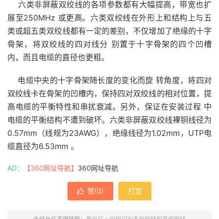
六类非屏蔽双绞线的各项参数都有大幅提高，带宽也扩
展至250MHz 或更高。六类双绞线在外形上和结构上与五
类或超五类双绞线都有一定的差别，不仅增加了绝缘的十字
骨架，将双绞线的四对线分 别置于十字骨架的四个凹槽
内，而且电缆的直径也更粗。
电缆中央的十字骨架随长度的变化而旋 转角度，将四对
双绞线卡在骨架的凹槽内，保持四对双绞线的相对位置，提
高电缆的平衡特性和串扰衰减。另外，保证在安装过程 中
电缆的平衡结构不遭到破坏。六类非屏蔽双绞线裸铜线径为
0.57mm（线规为23AWG），绝缘线径为1.02mm，UTP电
缆直径为6.53mm 。
AD：
【360网址导航】
360网址导航
赞(
0
)
打赏
