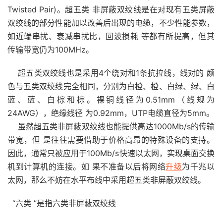
Twisted Pair)。超五类 非屏蔽双绞线是在对现有五类屏蔽
双绞线的部分性能加以改善后出现的电缆，不少性能参数，
如近端串扰、衰减串扰比，回波损耗 等都有所提高，但其
传输带宽仍为100MHz。
超五类双绞线也是采用4个绕对和1条抗拉线，线对的 颜
色与五类双绞线完全相同，分别为白橙、橙、白绿、绿、白
蓝、蓝、白棕和棕。裸铜线径为0.51mm（线规为
24AWG），绝缘线径 为0.92mm，UTP电缆直径为5mm。
虽然超五类非屏蔽双绞线也能提供高达1000Mb/s的传输
带宽，但 是往往需要借助于价格高昂的特殊设备的支持。
因此，通常只被应用于100Mb/s快速以太网，实现桌面交换
机到计算机的连接。如 果不准备以后将网络
升级
为千兆以
太网，那么不妨在水平布线中采用超五类非屏蔽双绞线。
“六类 ”是指六类非屏蔽双绞线