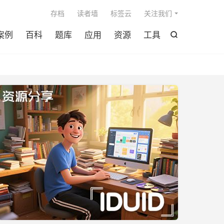

存档
读者墙
标签云
关注我们
案例
百科
题库
应用
资源
工具
