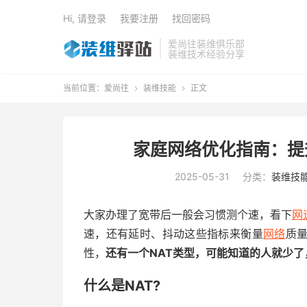
Hi, 请登录
我要注册
找回密码
爱尚往装维俱乐部
装维技术经验分享
当前位置：
爱尚往
装维技能
正文


家庭网络优化指南：提
2025-05-31
分类：
装维技
大家办理了宽带后一般会习惯测个速，看下
网
速，还有延时、抖动这些指标来衡量
网络
质
性，
还有一个NAT类型，可能知道的人就少了
什么是NAT?