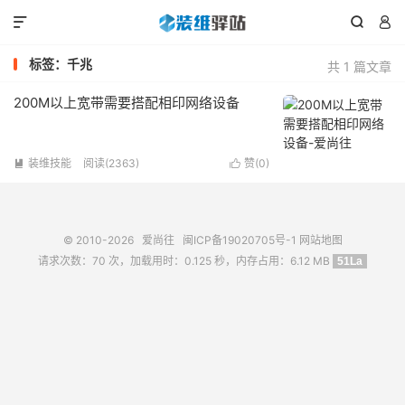



标签：千兆
共 1 篇文章
200M以上宽带需要搭配相印网络设备
装维技能
阅读(2363)
赞(
0
)


© 2010-2026
爱尚往
闽ICP备19020705号-1
网站地图
请求次数：70 次，加载用时：0.125 秒，内存占用：6.12 MB
51La