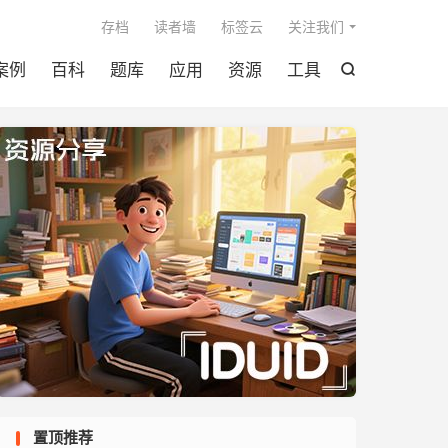

存档
读者墙
标签云
关注我们
案例
百科
题库
应用
资源
工具

置顶推荐