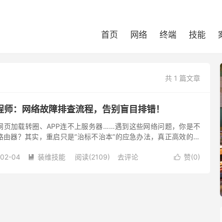
首页
网络
终端
技能
共 1 篇文章
程师：网络故障排查流程，告别盲目排错！
加载转圈、APP连不上服务器……遇到这些网络问题，你是不
路由器？其实，重启只是“治标不治本”的应急办法，真正高效的排
逻辑和流程。 作为常年扎根一线的中国电信智家工程师，每天
-02-04
装维技能
阅读(2109)
去评论
赞(
0
)

