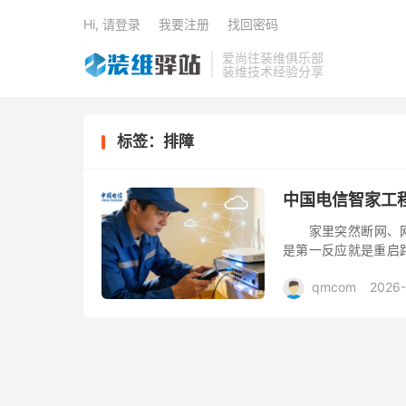
Hi, 请登录
我要注册
找回密码
爱尚往装维俱乐部
装维技术经验分享
标签：排障
中国电信智家工
家里突然断网、网页
是第一反应就是重启
错，需要一套科学的
qmcom
2026
要处理...