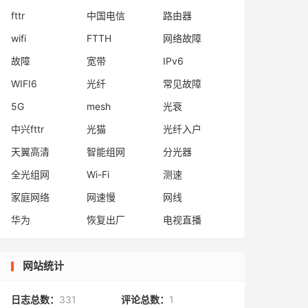
fttr
中国电信
路由器
wifi
FTTH
网络故障
故障
宽带
IPv6
WIFI6
光纤
常见故障
5G
mesh
光衰
中兴fttr
光猫
光纤入户
天翼高清
智能组网
分光器
全光组网
Wi-Fi
测速
家庭网络
网速慢
网线
华为
恢复出厂
电视直播
网站统计
日志总数：
331
评论总数：
1