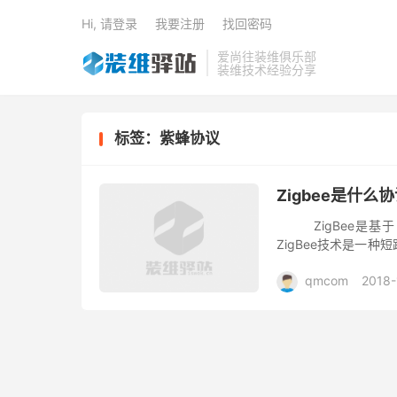
Hi, 请登录
我要注册
找回密码
爱尚往装维俱乐部
装维技术经验分享
标签：紫蜂协议
Zigbee是什么
ZigBee是基于I
ZigBee技术是一
蜜蜂的八字舞，由于蜜蜂(b
qmcom
2018-