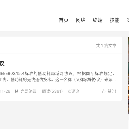
首页
网络
终端
技能
共 1 篇文章
协议
EEE802.15.4标准的低功耗局域网协议。根据国际标准规定，
种短距离、低功耗的无线通信技术。这一名称（又称紫蜂协议）来源于
ee)是靠飞翔和“嗡嗡”(zig...
11-26
光网终端
阅读(5361)
去评论
赞(
1
)

