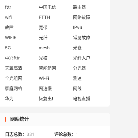
fttr
中国电信
路由器
wifi
FTTH
网络故障
故障
宽带
IPv6
WIFI6
光纤
常见故障
5G
mesh
光衰
中兴fttr
光猫
光纤入户
天翼高清
智能组网
分光器
全光组网
Wi-Fi
测速
家庭网络
网速慢
网线
华为
恢复出厂
电视直播
网站统计
日志总数：
331
评论总数：
1