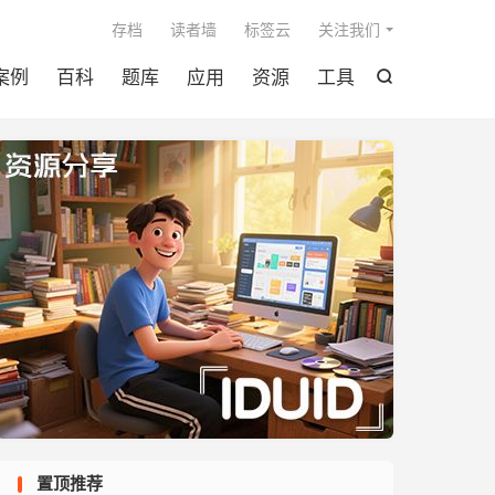

存档
读者墙
标签云
关注我们
案例
百科
题库
应用
资源
工具

置顶推荐