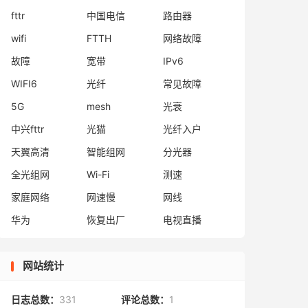
fttr
中国电信
路由器
wifi
FTTH
网络故障
故障
宽带
IPv6
WIFI6
光纤
常见故障
5G
mesh
光衰
中兴fttr
光猫
光纤入户
天翼高清
智能组网
分光器
全光组网
Wi-Fi
测速
家庭网络
网速慢
网线
华为
恢复出厂
电视直播
网站统计
日志总数：
331
评论总数：
1