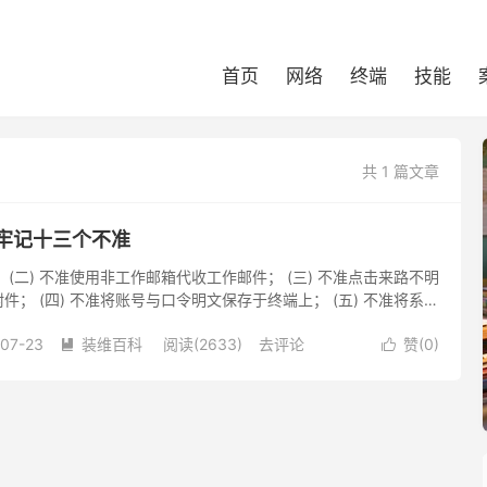
首页
网络
终端
技能
共 1 篇文章
 牢记十三个不准
； (二) 不准使用非工作邮箱代收工作邮件； (三) 不准点击来路不明
； (四) 不准将账号与口令明文保存于终端上； (五) 不准将系统
感信息存放于 服务器上； (六) 不准...
07-23
装维百科
阅读(2633)
去评论
赞(
0
)

