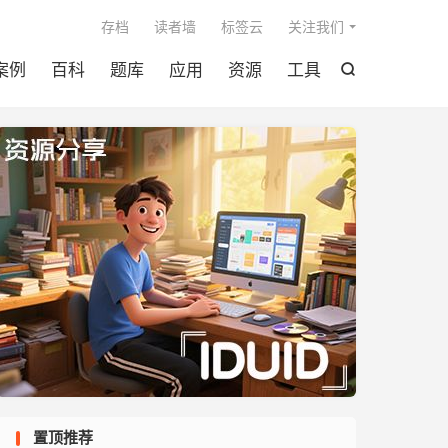

存档
读者墙
标签云
关注我们
案例
百科
题库
应用
资源
工具

置顶推荐