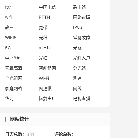
fttr
中国电信
路由器
wifi
FTTH
网络故障
故障
宽带
IPv6
WIFI6
光纤
常见故障
5G
mesh
光衰
中兴fttr
光猫
光纤入户
天翼高清
智能组网
分光器
全光组网
Wi-Fi
测速
家庭网络
网速慢
网线
华为
恢复出厂
电视直播
网站统计
日志总数：
331
评论总数：
1