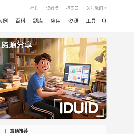

存档
读者墙
标签云
关注我们
案例
百科
题库
应用
资源
工具

置顶推荐