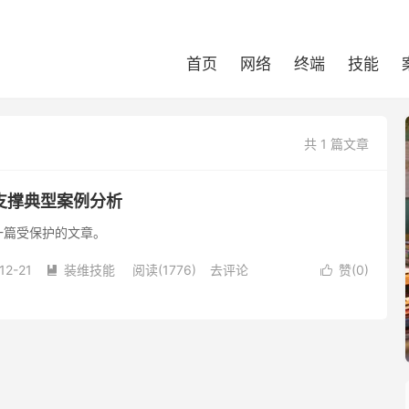
首页
网络
终端
技能
共 1 篇文章
支撑典型案例分析
一篇受保护的文章。
12-21
装维技能
阅读(1776)
去评论
赞(
0
)

