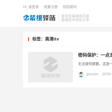
Hi, 请登录
我要注册
找回密码
爱尚往装维俱乐部
装维技术经验分享
标签：高清itv
密码保护：一点
无法提供摘要。这是
qmcom
2016-