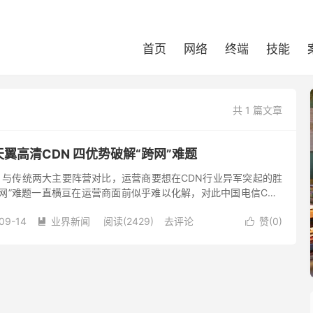
首页
网络
终端
技能
共 1 篇文章
天翼高清CDN 四优势破解“跨网”难题
）与传统两大主要阵营对比，运营商要想在CDN行业异军突起的胜
网”难题一直横亘在运营商面前似乎难以化解，对此中国电信CDN
业务总监刘杰指出中国电信CDN可以发挥四个优势破解该难题。
09-14
业界新闻
阅读(2429)
去评论
赞(
0
)

