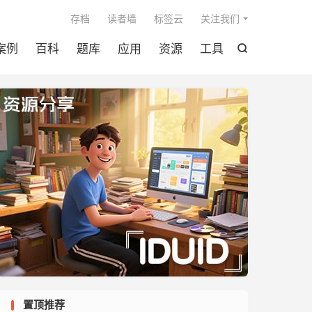

存档
读者墙
标签云
关注我们
案例
百科
题库
应用
资源
工具

置顶推荐