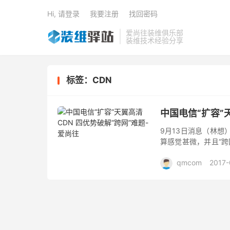
Hi, 请登录
我要注册
找回密码
爱尚往装维俱乐部
装维技术经验分享
标签：CDN
中国电信“扩容”
9月13日消息（林想
算感觉甚微，并且“跨
运营中心售前总监、
qmcom
2017-
天...