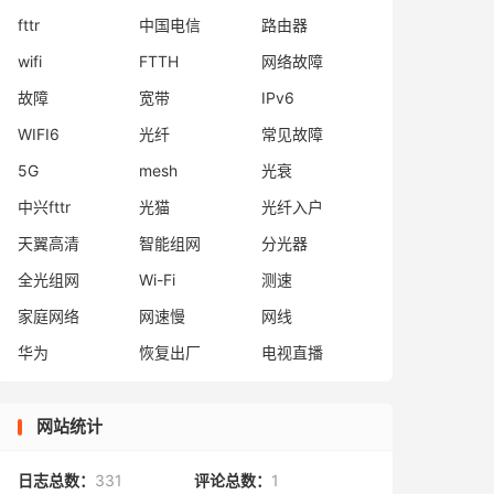
fttr
中国电信
路由器
wifi
FTTH
网络故障
故障
宽带
IPv6
WIFI6
光纤
常见故障
5G
mesh
光衰
中兴fttr
光猫
光纤入户
天翼高清
智能组网
分光器
全光组网
Wi-Fi
测速
家庭网络
网速慢
网线
华为
恢复出厂
电视直播
网站统计
日志总数：
331
评论总数：
1