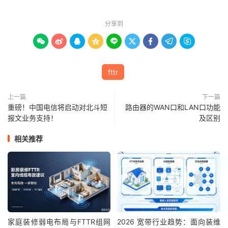
分享到









fttr
上一篇
下一篇
重磅！中国电信将启动对北斗短
路由器的WAN口和LAN口功能
报文业务支持！
及区别
相关推荐
家庭装修弱电布局与FTTR组网
2026 宽带行业趋势：面向装维