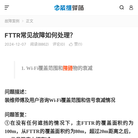



故障案例
正文

FTTR常见故障如何处理？
2024-12-07
阅读(8862)
评论(0)
赞(
1
)

1. Wi-Fi覆盖范围和
障碍
物的衰减
问题描述：
装维师傅及用户咨询Wi-Fi覆盖范围和信号衰减情况
问题答复：
①在没有任何遮挡的情况下，主FTTR的覆盖面积约为
100m，从FTTR的覆盖面积约为80m，超过20m距离之后，