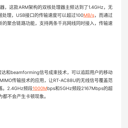
处理器，这款ARM架构的双核处理器主频达到了1.4GHz，无
处理，USB接口的传输速度可以超过100
MB/s
，而通过
。创新的聚合链路功能，支持两条千兆网线同时接入，传输速
雷达和beamforming信号成束技术，可以追踪用户的移动
IMO传输技术的应用，让RT-AC88U的无线信号覆盖范
。2.4GHz频段
1000M
bps和5GHz频段2167Mbps的超
为都不会产生卡顿现象。