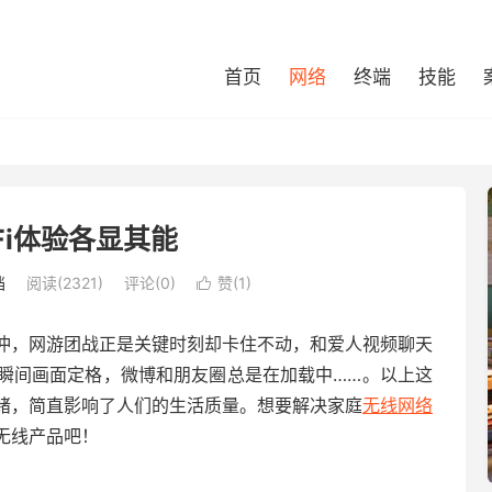
首页
网络
终端
技能
Fi体验各显其能
档
阅读(2321)
评论(0)
赞(
1
)

冲，网游团战正是关键时刻却卡住不动，和爱人视频聊天
瞬间画面定格，微博和朋友圈总是在加载中……。以上这
绪，简直影响了人们的生活质量。想要解决家庭
无线
网络
无线产品吧！