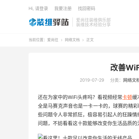
Hi, 请登录
我要注册
找回密码
爱尚往装维俱乐部
装维技术经验分享
当前位置：
爱尚往
网络文档
正文


改善Wi
2019-07-29
分类：
网络文
还在为家中的WiFi头疼吗？看视频经常
卡顿
缓
全是马赛克声音也是一卡一卡的，球赛的精彩
些问题令人非常抓狂，极容易引起人的狂躁情
问题，不妨看看这十款能够改变你生活品质的