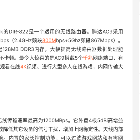
k的DIR-822是一个适用的无线路由器。腾达AC9采用
M
bps（2.4GHz频段
300M
bps+5Ghz频段867Mbps）。
128MB DDR3内存，大幅提高无线路由器数据处理能
不卡顿。最令人惊喜的是AC9搭载5个
千兆
网络端口，有
观看在线
4K
视频、进行大型多人在线游戏，内网传输大
术，无线传输速率最高为1200MBps。它外置4根5dBi高增益
效降低其它设备的信号干扰，增加上网稳定性。天线内部
0倍。内置的家长控制功能，可以过滤游戏网站和有害网