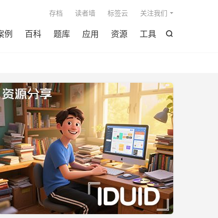

存档
读者墙
标签云
关注我们
案例
百科
题库
应用
资源
工具
