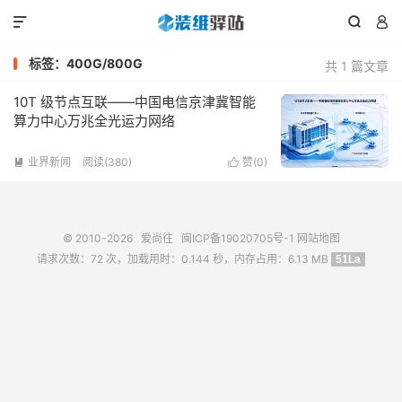



标签：400G/800G
共 1 篇文章
10T 级节点互联——中国电信京津冀智能
算力中心万兆全光运力网络
业界新闻
阅读(380)
赞(
0
)


© 2010-2026
爱尚往
闽ICP备19020705号-1
网站地图
请求次数：72 次，加载用时：0.144 秒，内存占用：6.13 MB
51La