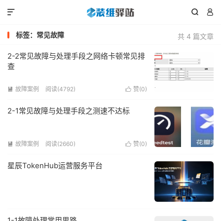



标签：常见故障
共 4 篇文章
2-2常见故障与处理手段之网络卡顿常见排
查
故障案例
阅读(4792)
赞(
0
)


2-1常见故障与处理手段之测速不达标
故障案例
阅读(2660)
赞(
0
)


星辰TokenHub运营服务平台
1-1故障处理常用思路