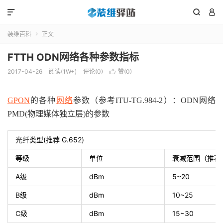



装维百科
正文

FTTH ODN网络各种参数指标
2017-04-26
阅读(1W+)
评论(0)
赞(
0
)

GPON
的各种
网络
参数（参考ITU-TG.984-2）：
ODN
网络
PMD(物理媒体独立层)的参数
(
G.652)
光纤
类型
推荐
等级
单位
衰减范围（推荐
A
dBm
5~20
级
B
dBm
10~25
级
C
dBm
15~30
级