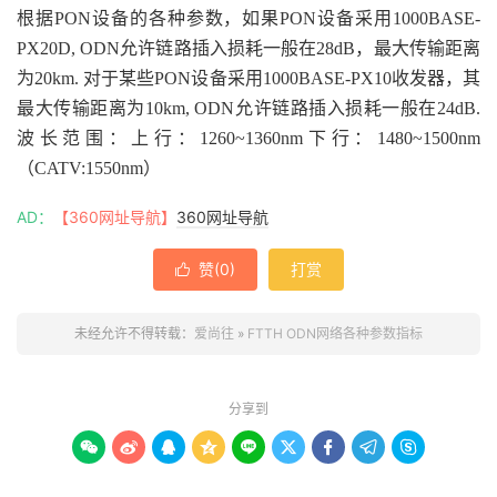
根据
PON
设备的各种参数，如果
PON
设备采用
1000BASE-
PX20D, ODN
允许链路插入损耗一般在
28dB
，最大传输距离
为
20km.
对于某些
PON
设备采用
1000BASE-PX10
收发器，其
最大传输距离为
10km, ODN
允许链路插入损耗一般在
24dB.
波长范围：
上行：
1260~1360nm
下行：
1480~1500nm
（
CATV:1550nm
）
AD：
【360网址导航】
360网址导航
赞(
0
)
打赏

未经允许不得转载：
爱尚往
»
FTTH ODN网络各种参数指标
分享到








