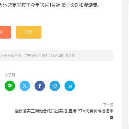
运营商宣布于今年10月1号起取消长途和漫游费。
0
)
打赏
信董事长杨杰：力争提前至9月份取消国内漫游费
分享到





下一篇
福建落实三网融合政策出实招 启用IPTV天翼高清播控平
台