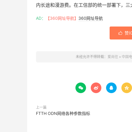
内长途和漫游费。在工信部的统一部署下，三大
AD：
【360网址导航】
360网址导航
赞(

未经允许不得转载：
爱尚往
»
中国电




上一篇
FTTH ODN网络各种参数指标