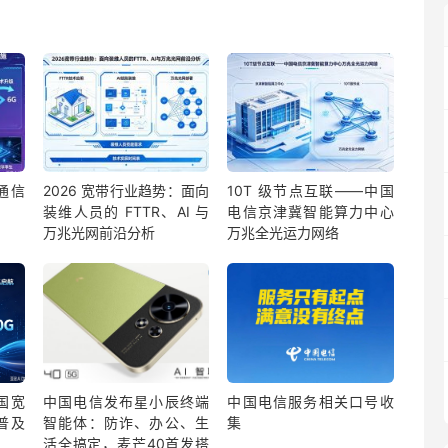
从通信
2026 宽带行业趋势：面向
10T 级节点互联——中国
装维人员的 FTTR、AI 与
电信京津冀智能算力中心
万兆光网前沿分析
万兆全光运力网络
国宽
中国电信发布星小辰终端
中国电信服务相关口号收
普及
智能体：防诈、办公、生
集
活全搞定，麦芒40首发搭