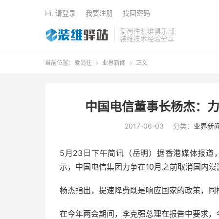
Hi, 请登录
我要注册
找回密码
爱尚往装维俱乐部
装维技术经验分享
当前位置：
爱尚往
业界新闻
正文


中国电信董事长杨杰：力
2017-06-03
分类：
业界新
5月23日下午简讯（岳明）据香港媒体报道
示，中国电信集团力争在10月之前取消国内漫
杨杰指出，提速降费既是响应国家的政策，同
在今年两会期间，李克强总理在报告中要求，