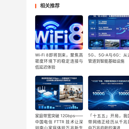
相关推荐
Wi-Fi 8即将到来，聚焦高
5G、5G-A与6G：
密度环境下的稳定连接与
管道到智能基础设施
低延迟体验
家庭带宽突破 12Gbps——
「十五五」开局，我
中国电信 FTTR 技术让深
带网络正经历从千兆
圳南山家庭体验万兆新生
向万兆启航的演进