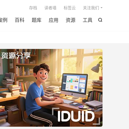

存档
读者墙
标签云
关注我们
案例
百科
题库
应用
资源
工具
