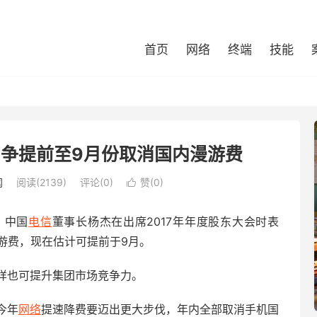
首页
网络
终端
技能
争提前至9月份取消国内漫游费
闻
阅读(2139)
评论(0)
赞(
0
)

，中国
电信
董事长杨杰在出席2017年年度股东大会时表
游费，现在估计可提前于9月。
样也可提升集团市场竞争力。
今年
网络
提速降费要迈出更大步伐，年内全部取消手机国