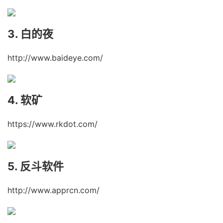
3. 白的夜
http://www.baideye.com/
4. 软矿
https://www.rkdot.com/
5. 反斗软件
http://www.apprcn.com/