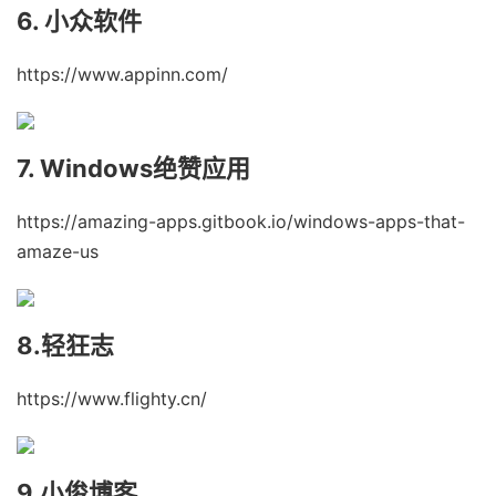
6. 小众软件
https://www.appinn.com/
7. Windows绝赞应用
https://amazing-apps.gitbook.io/windows-apps-that-
amaze-us
8.轻狂志
https://www.flighty.cn/
9.小俊博客