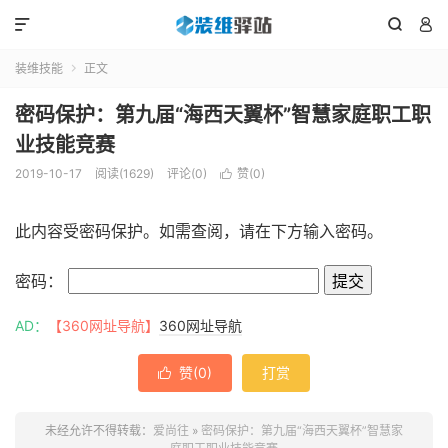



装维技能
正文

密码保护：第九届“海西天翼杯”智慧家庭职工职
业技能竞赛
2019-10-17
阅读(1629)
评论(0)
赞(
0
)

此内容受密码保护。如需查阅，请在下方输入密码。
密码：
AD：
【360网址导航】
360网址导航
赞(
0
)
打赏

未经允许不得转载：
爱尚往
»
密码保护：第九届“海西天翼杯”智慧家