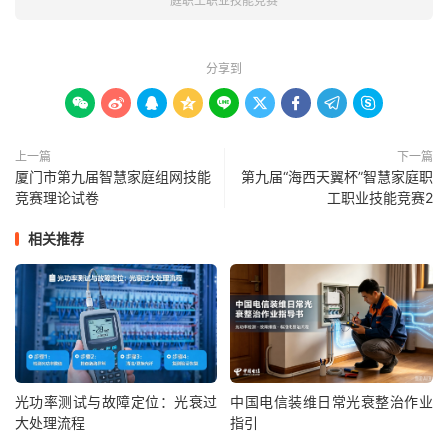
庭职工职业技能竞赛
分享到









上一篇
下一篇
厦门市第九届智慧家庭组网技能
第九届“海西天翼杯”智慧家庭职
竞赛理论试卷
工职业技能竞赛2
相关推荐
光功率测试与故障定位：光衰过
中国电信装维日常光衰整治作业
大处理流程
指引