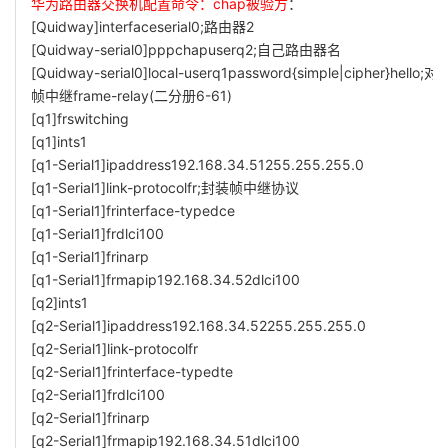
华为路由器交换机配置命令：chap被验方
：
[Quidway]interfaceserial0;路由器2
[Quidway-serial0]pppchapuserq2;自己路由器名
[Quidway-serial0]local-userq1password{simple|cipher}hel
帧中继frame-relay(二分册6-61)
[q1]frswitching
[q1]ints1
[q1-Serial1]ipaddress192.168.34.51255.255.255.0
[q1-Serial1]link-protocolfr;封装帧中继协议
[q1-Serial1]frinterface-typedce
[q1-Serial1]frdlci100
[q1-Serial1]frinarp
[q1-Serial1]frmapip192.168.34.52dlci100
[q2]ints1
[q2-Serial1]ipaddress192.168.34.52255.255.255.0
[q2-Serial1]link-protocolfr
[q2-Serial1]frinterface-typedte
[q2-Serial1]frdlci100
[q2-Serial1]frinarp
[q2-Serial1]frmapip192.168.34.51dlci100