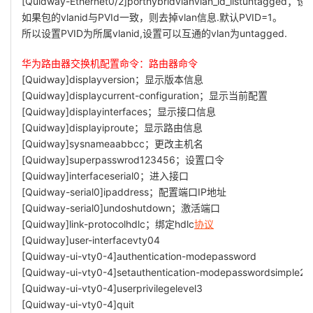
[Quidway-Ethernet0/2]porthybridvlanvlan_id_listuntagge
如果包的vlanid与PVId一致，则去掉vlan信息.默认PVID=1。
所以设置PVID为所属vlanid,设置可以互通的vlan为untagged.
华为路由器交换机配置命令：路由器命令
[Quidway]displayversion；显示版本信息
[Quidway]displaycurrent-configuration；显示当前配置
[Quidway]displayinterfaces；显示接口信息
[Quidway]displayiproute；显示路由信息
[Quidway]sysnameaabbcc；更改主机名
[Quidway]superpasswrod123456；设置口令
[Quidway]interfaceserial0；进入接口
[Quidway-serial0]ipaddress；配置端口IP地址
[Quidway-serial0]undoshutdown；激活端口
[Quidway]link-protocolhdlc；绑定hdlc
协议
[Quidway]user-interfacevty04
[Quidway-ui-vty0-4]authentication-modepassword
[Quidway-ui-vty0-4]setauthentication-modepasswordsimple22
[Quidway-ui-vty0-4]userprivilegelevel3
[Quidway-ui-vty0-4]quit