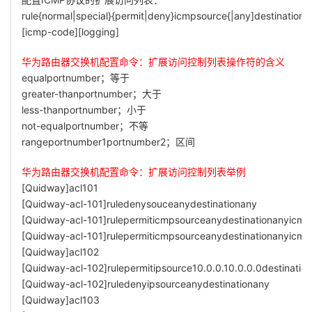
rule{normal|special}{permit|deny}icmpsource{|any]destination{
[icmp-code][logging]
华为路由器交换机配置命令：扩展访问控制列表操作符的含义
equalportnumber；等于
greater-thanportnumber；大于
less-thanportnumber；小于
not-equalportnumber；不等
rangeportnumber1portnumber2；区间
华为路由器交换机配置命令：扩展访问控制列表举例
[Quidway]acl101
[Quidway-acl-101]ruledenysouceanydestinationany
[Quidway-acl-101]rulepermiticmpsourceanydestinationanyicm
[Quidway-acl-101]rulepermiticmpsourceanydestinationanyicmp
[Quidway]acl102
[Quidway-acl-102]rulepermitipsource10.0.0.10.0.0.0destination
[Quidway-acl-102]ruledenyipsourceanydestinationany
[Quidway]acl103