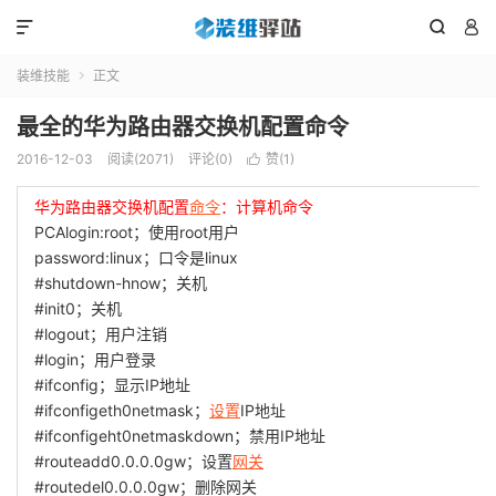



装维技能
正文

最全的华为路由器交换机配置命令
2016-12-03
阅读(2071)
评论(0)
赞(
1
)

华为路由器交换机配置
命令
：计算机命令
PCAlogin:root；使用root用户
password:linux；口令是linux
#shutdown-hnow；关机
#init0；关机
#logout；用户注销
#login；用户登录
#ifconfig；显示IP地址
#ifconfigeth0netmask；
设置
IP地址
#ifconfigeht0netmaskdown；禁用IP地址
#routeadd0.0.0.0gw；设置
网关
#routedel0.0.0.0gw；删除网关