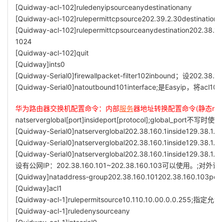
[Quidway-acl-102]ruledenyipsourceanydestinationany
[Quidway-acl-102]rulepermittcpsource202.39.2.30destination
[Quidway-acl-102]rulepermittcpsourceanydestination202.38.16
1024
[Quidway-acl-102]quit
[Quidway]ints0
[Quidway-Serial0]firewallpacket-filter102inbound；设202.
[Quidway-Serial0]natoutbound101interface;是Easyi
华为路由器交换机配置命令：内部
服务
器地址转换配置命令(静态nat
natserverglobal[port]insideport[protocol];global_port不写时使用
[Quidway-Serial0]natserverglobal202.38.160.1inside129.38.1.1f
[Quidway-Serial0]natserverglobal202.38.160.1inside129.38.1.2t
[Quidway-Serial0]natserverglobal202.38.160.1inside129.38.1
设有公网IP：202.38.160.101~202.38.160.103可以使用。;对外
[Quidway]nataddress-group202.38.160.101202.38.160.103
[Quidway]acl1
[Quidway-acl-1]rulepermitsource10.110.10.00.0.0.255;
[Quidway-acl-1]ruledenysourceany