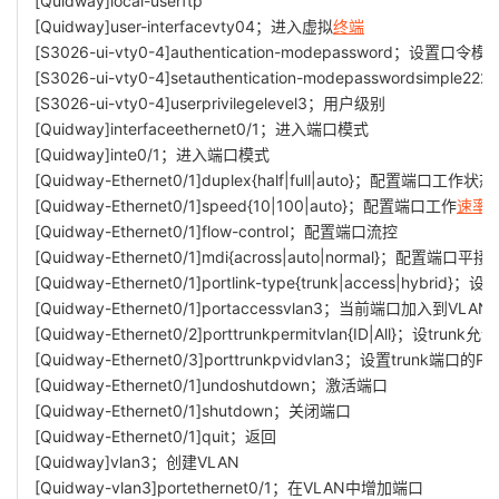
[Quidway]local-userftp
[Quidway]user-interfacevty04；进入虚拟
终端
[S3026-ui-vty0-4]authentication-modepassword；设置口令模
[S3026-ui-vty0-4]setauthentication-modepasswordsimple
[S3026-ui-vty0-4]userprivilegelevel3；用户级别
[Quidway]interfaceethernet0/1；进入端口模式
[Quidway]inte0/1；进入端口模式
[Quidway-Ethernet0/1]duplex{half|full|auto}；配置端口工作状态
[Quidway-Ethernet0/1]speed{10|100|auto}；配置端口工作
速率
[Quidway-Ethernet0/1]flow-control；配置端口流控
[Quidway-Ethernet0/1]mdi{across|auto|normal}；配置端口平
[Quidway-Ethernet0/1]portlink-type{trunk|access|hybri
[Quidway-Ethernet0/1]portaccessvlan3；当前端口加入到VLAN
[Quidway-Ethernet0/2]porttrunkpermitvlan{ID|All}；设trunk
[Quidway-Ethernet0/3]porttrunkpvidvlan3；设置trunk端口的PV
[Quidway-Ethernet0/1]undoshutdown；激活端口
[Quidway-Ethernet0/1]shutdown；关闭端口
[Quidway-Ethernet0/1]quit；返回
[Quidway]vlan3；创建VLAN
[Quidway-vlan3]portethernet0/1；在VLAN中增加端口