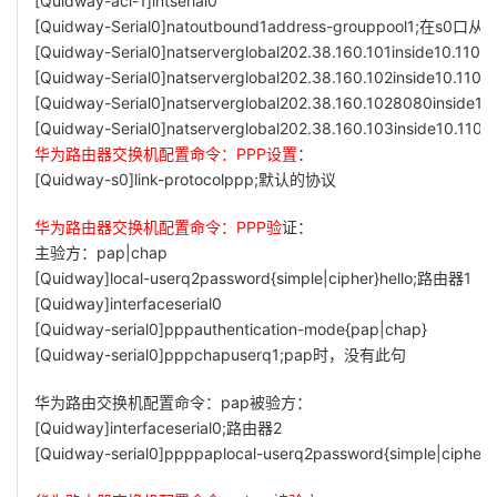
[Quidway-acl-1]intserial0
[Quidway-Serial0]natoutbound1address-grouppool1;在
[Quidway-Serial0]natserverglobal202.38.160.101inside10.110.1
[Quidway-Serial0]natserverglobal202.38.160.102inside10.110
[Quidway-Serial0]natserverglobal202.38.160.1028080inside1
[Quidway-Serial0]natserverglobal202.38.160.103inside10.110
华为路由器交换机配置命令：PPP设置
：
[Quidway-s0]link-protocolppp;默认的协议
华为路由器交换机配置命令：PPP验
证：
主验方：pap|chap
[Quidway]local-userq2password{simple|cipher}hello;路由器1
[Quidway]interfaceserial0
[Quidway-serial0]pppauthentication-mode{pap|chap}
[Quidway-serial0]pppchapuserq1;pap时，没有此句
华为路由交换机配置命令：pap被验方：
[Quidway]interfaceserial0;路由器2
[Quidway-serial0]ppppaplocal-userq2password{simple|cipher}h