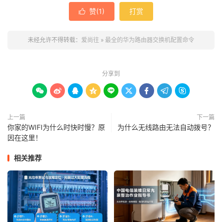
赞(
1
)
打赏

未经允许不得转载：
爱尚往
»
最全的华为路由器交换机配置命令
分享到









上一篇
下一篇
你家的WIFI为什么时快时慢？原
为什么无线路由无法自动拨号？
因在这里！
相关推荐