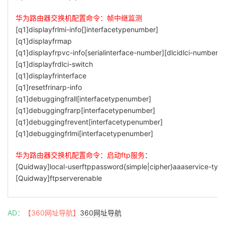
华为路由器交换机配置命令：帧中继监测
[q1]displayfrlmi-info[]interfacetypenumber]
[q1]displayfrmap
[q1]displayfrpvc-info[serialinterface-number][dlcidlci-number]
[q1]displayfrdlci-switch
[q1]displayfrinterface
[q1]resetfrinarp-info
[q1]debuggingfrall[interfacetypenumber]
[q1]debuggingfrarp[interfacetypenumber]
[q1]debuggingfrevent[interfacetypenumber]
[q1]debuggingfrlmi[interfacetypenumber]
华为路由器交换机配置命令：启动ftp服务
：
[Quidway]local-userftppassword{simple|cipher}aaaservice-typ
[Quidway]ftpserverenable
AD：
【360网址导航】
360网址导航