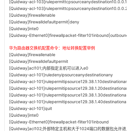
[Quidway-acl-103]rulepermittcpsourceanydestination10.0.0.10.
[Quidway-acl-103]rulepermittcpsourceanydestination10.0.0.20
[Quidway]firewallenable
[Quidway]firewalldefaultpermit|deny
[Quidway]inte0
[Quidway-Ethernet0]firewallpacket-filter101inbound|outbound
华为路由器交换机配置命令：地址转换配置举例
[Quidway]firewallenable
[Quidway]firewalldefaultpermit
[Quidway]acl101;内部指定主机可以进入e0
[Quidway-acl-101]ruledenyipsourceanydestinationany
[Quidway-acl-101]rulepermitipsource129.38.1.10destinationany
[Quidway-acl-101]rulepermitipsource129.38.1.20destinationany
[Quidway-acl-101]rulepermitipsource129.38.1.30destinationany
[Quidway-acl-101]rulepermitipsource129.38.1.40destinationany
[Quidway-acl-101]quit
[Quidway]inte0
[Quidway-Ethernet0]firewallpacket-filter101inbound
[Quidway]acl102;外部特定主机和大于1024端口的数据包允许进入