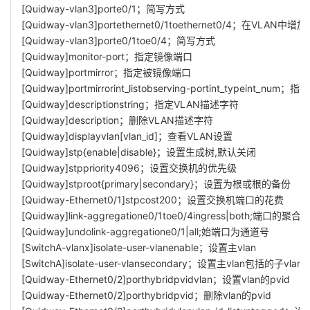
[Quidway-vlan3]porte0/1；简写方式
[Quidway-vlan3]portethernet0/1toethernet0/4；在VLAN中增
[Quidway-vlan3]porte0/1toe0/4；简写方式
[Quidway]monitor-port；指定镜像端口
[Quidway]portmirror；指定被镜像端口
[Quidway]portmirrorint_listobserving-portint_typeint_n
[Quidway]descriptionstring；指定VLAN描述字符
[Quidway]description；删除VLAN描述字符
[Quidway]displayvlan[vlan_id]；查看VLAN设置
[Quidway]stp{enable|disable}；设置生成树,默认关闭
[Quidway]stppriority4096；设置交换机的优先级
[Quidway]stproot{primary|secondary}；设置为根或根的备份
[Quidway-Ethernet0/1]stpcost200；设置交换机端口的花费
[Quidway]link-aggregatione0/1toe0/4ingress|both;端口的聚合
[Quidway]undolink-aggregatione0/1|all;始端口为通道号
[SwitchA-vlanx]isolate-user-vlanenable；设置主vlan
[SwitchA]isolate-user-vlansecondary；设置主vlan包括的子vlan
[Quidway-Ethernet0/2]porthybridpvidvlan；设置vlan的pvid
[Quidway-Ethernet0/2]porthybridpvid；删除vlan的pvid