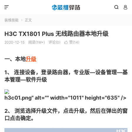



装维技能
正文

H3C TX1801 Plus 无线路由器本地升级
2020-12-15
阅读(1W+)
评论(0)
赞(
14
)

一、本地
升级
1、 连接设备，登录路由器，专业版—设备管理—基
本管理—软件升级
h3c01.png" alt="" width="1011" height="635" />
2、 浏览选择升级文件，点击升级，然后在弹出的窗
口点击确定。