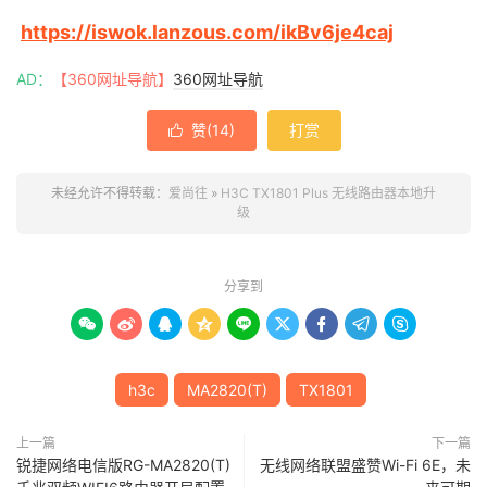
https://iswok.lanzous.com/ikBv6je4caj
AD：
【360网址导航】
360网址导航
赞(
14
)
打赏

未经允许不得转载：
爱尚往
»
H3C TX1801 Plus 无线路由器本地升
级
分享到









h3c
MA2820(T)
TX1801
上一篇
下一篇
锐捷网络电信版RG-MA2820(T)
无线网络联盟盛赞Wi-Fi 6E，未