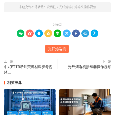
未经允许不得转载：
爱尚往
»
光纤熔端机熔端头操作视频
分享到









光纤熔端机
上一篇
下一篇
中兴FTTR培训交流材料参考视
光纤熔端机接续器操作视频
频二
相关推荐