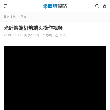



装维技能
正文

光纤熔端机熔端头操作视频
2023-08-27
阅读(1486)
评论(0)
赞(
0
)
