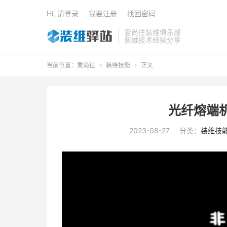
Hi, 请登录
我要注册
找回密码
爱尚往装维俱乐部
装维技术经验分享
当前位置：
爱尚往
装维技能
正文


光纤熔端
2023-08-27
分类：
装维技