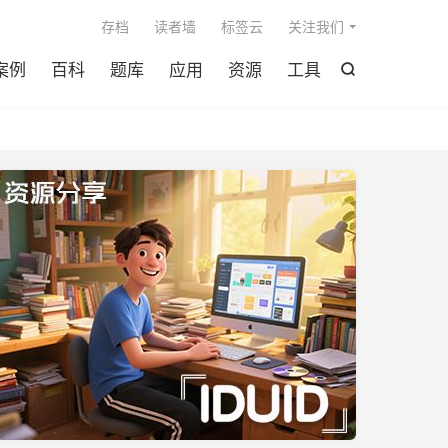

存档
读者墙
标签云
关注我们
案例
百科
题库
应用
资源
工具
