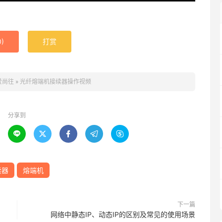
0
)
打赏
爱尚往
»
光纤熔端机接续器操作视频
分享到





续器
熔端机
下一篇
网络中静态IP、动态IP的区别及常见的使用场景