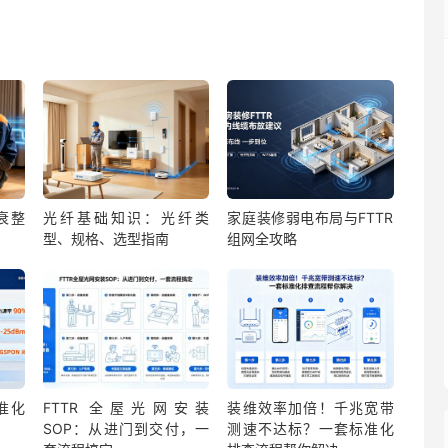
衰整
光纤基础知识：光纤类
家庭装修弱电布局与FTTR
型、规格、选型指南
组网全攻略
准化
FTTR 全屋光网安装
装维效率加倍！千兆宽带
SOP：从进门到交付，一
测速不达标？一套标准化