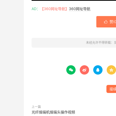
AD：
【360网址导航】
360网址导航
赞(

未经允许不得转载：




接
上一篇
光纤熔端机熔端头操作视频