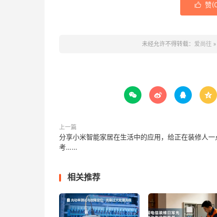
赞(

未经允许不得转载：
爱尚往




上一篇
分享小米智能家居在生活中的应用，给正在装修人一
考……
相关推荐