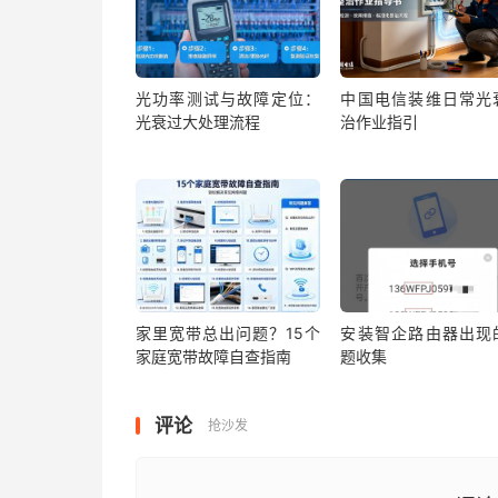
光功率测试与故障定位：
中国电信装维日常光
光衰过大处理流程
治作业指引
家里宽带总出问题？15个
安装智企路由器出现
家庭宽带故障自查指南
题收集
评论
抢沙发