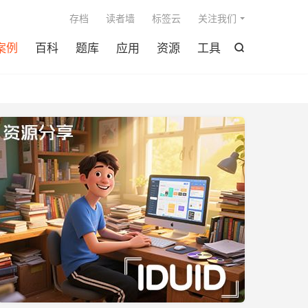

存档
读者墙
标签云
关注我们
案例
百科
题库
应用
资源
工具
