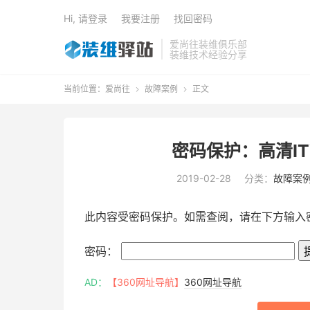
Hi, 请登录
我要注册
找回密码
爱尚往装维俱乐部
装维技术经验分享
当前位置：
爱尚往
故障案例
正文


密码保护：高清I
2019-02-28
分类：
故障案
此内容受密码保护。如需查阅，请在下方输入
密码：
AD：
【360网址导航】
360网址导航