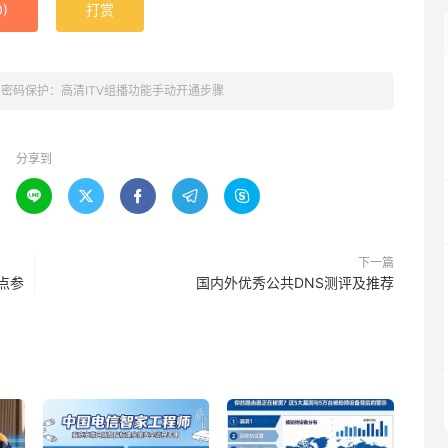
0
)
打赏
»
密码保护：高清ITV组播功能手动开通步骤
分享到





下一篇
点参
国内外优秀公共DNS测评及推荐