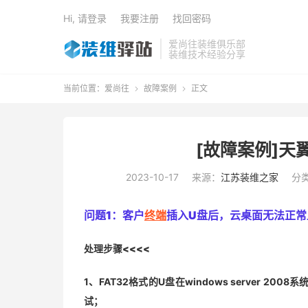
Hi, 请登录
我要注册
找回密码
爱尚往装维俱乐部
装维技术经验分享
当前位置：
爱尚往
故障案例
正文


[故障案例]天
2023-10-17
来源：
江苏装维之家
分
问题1：
客户
终端
插入U盘后，云桌面无法正常
处理步骤<<<<
1、FAT32格式的U盘在windows server 200
试；