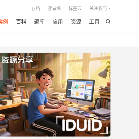

存档
读者墙
标签云
关注我们
案例
百科
题库
应用
资源
工具
