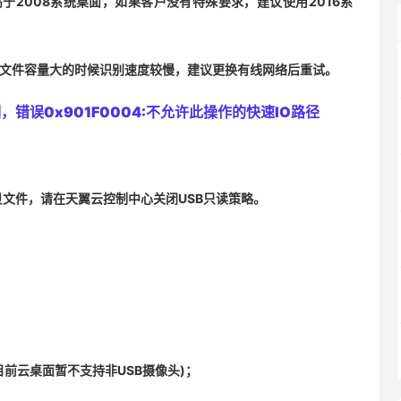
高于2008系统桌面，如果客户没有特殊要求，建议使用2016系
盘文件容量大的时候识别速度较慢，建议更换有线网络后重试。
错误0x901F0004:不允许此操作的快速IO路径
贝文件，请在天翼云控制中心关闭USB只读策略。
(目前云桌面暂不支持非USB摄像头)；