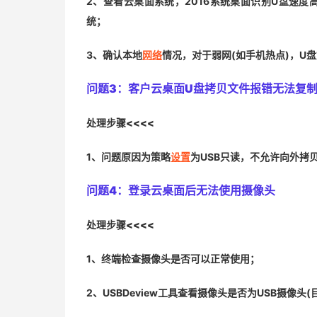
2、查看云桌面系统，2016系统桌面识别U盘速度
统；
3、确认本地
网络
情况，对于弱网(如手机热点)，U
问题3：
客户云桌面U盘拷贝文件报错无法复制，
处理步骤<<<<
1、问题原因为策略
设置
为USB只读，不允许向外拷
问题4：
登录云桌面后无法使用摄像头
处理步骤<<<<
1、终端检查摄像头是否可以正常使用；
2、USBDeview工具查看摄像头是否为USB摄像头